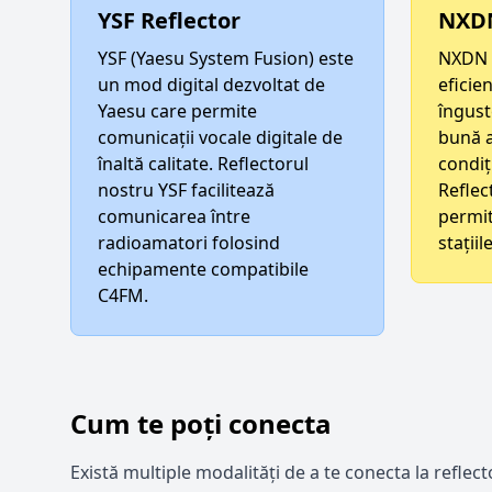
YSF Reflector
NXDN
YSF (Yaesu System Fusion) este
NXDN e
un mod digital dezvoltat de
eficie
Yaesu care permite
îngust
comunicații vocale digitale de
bună a
înaltă calitate. Reflectorul
condiț
nostru YSF facilitează
Reflec
comunicarea între
permit
radioamatori folosind
stații
echipamente compatibile
C4FM.
Cum te poți conecta
Există multiple modalități de a te conecta la reflec