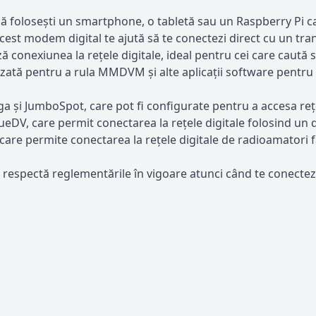
să folosești un smartphone, o tabletă sau un Raspberry Pi ca
est modem digital te ajută să te conectezi direct cu un tran
ă conexiunea la rețele digitale, ideal pentru cei care caută 
izată pentru a rula MMDVM și alte aplicații software pentru
i JumboSpot, care pot fi configurate pentru a accesa rețele
eDV, care permit conectarea la rețele digitale folosind un
 care permite conectarea la rețele digitale de radioamatori 
 respectă reglementările în vigoare atunci când te conectezi 