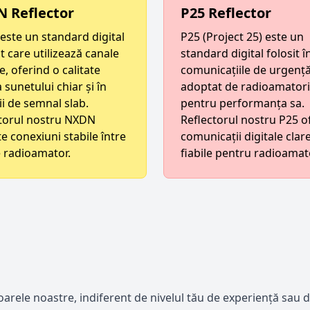
 Reflector
P25 Reflector
ste un standard digital
P25 (Project 25) este un
nt care utilizează canale
standard digital folosit î
e, oferind o calitate
comunicațiile de urgență
 sunetului chiar și în
adoptat de radioamatori
ii de semnal slab.
pentru performanța sa.
torul nostru NXDN
Reflectorul nostru P25 o
e conexiuni stabile între
comunicații digitale clare
le radioamator.
fiabile pentru radioamat
toarele noastre, indiferent de nivelul tău de experiență sau