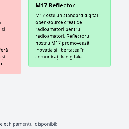
M17 Reflector
M17 este un standard digital
n
open-source creat de
 și
radioamatori pentru
radioamatori. Reflectorul
nostru M17 promovează
feră
inovația și libertatea în
 și
comunicațiile digitale.
ori.
 de echipamentul disponibil: