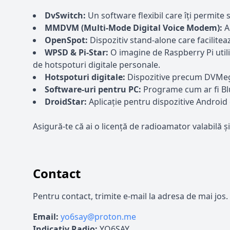
DvSwitch:
Un software flexibil care îți permite 
MMDVM (Multi-Mode Digital Voice Modem):
Ac
OpenSpot:
Dispozitiv stand-alone care faciliteaz
WPSD & Pi-Star:
O imagine de Raspberry Pi util
de hotspoturi digitale personale.
Hotspoturi digitale:
Dispozitive precum DVMega ș
Software-uri pentru PC:
Programe cum ar fi Blu
DroidStar:
Aplicație pentru dispozitive Android
Asigură-te că ai o licență de radioamator valabilă și
Contact
Pentru contact, trimite e-mail la adresa de mai jos.
Email:
yo6say@proton.me
Indicativ Radio:
YO6SAY